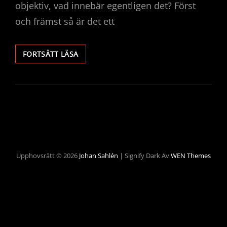
objektiv, vad innebär egentligen det? Först
och främst så är det ett
ATT
FORTSÄTT LÄSA
FOTA
MED
SONY
Upphovsrätt © 2026
Johan Sahlén
|
Signify Dark Av
WEN Themes