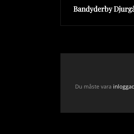
Bandyderby Djurg
inlägg
Du måste vara
inlogga