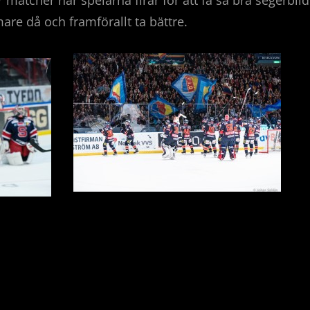
 matcher när spelarna firar för att få så bra segerbil
mare då och framförallt ta bättre.