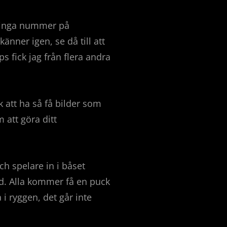
ns inga nummer på
nner igen, se då till att
s fick jag från flera andra
k att ha så få bilder som
 att göra ditt
h spelare in i båset
 tid. Alla kommer få en puck
 i ryggen, det går inte