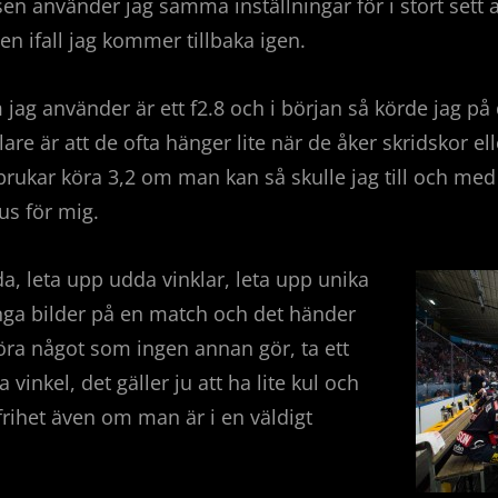
 sen använder jag samma inställningar för i stort sett a
gen ifall jag kommer tillbaka igen.
jag använder är ett f2.8 och i början så körde jag på
 är att de ofta hänger lite när de åker skridskor eller
 brukar köra 3,2 om man kan så skulle jag till och med
rus för mig.
, leta upp udda vinklar, leta upp unika
nga bilder på en match och det händer
göra något som ingen annan gör, ta ett
 vinkel, det gäller ju att ha lite kul och
k frihet även om man är i en väldigt