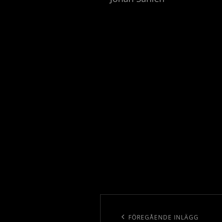
Inläggsnavigering
Föregående
FÖREGÅENDE INLÄGG