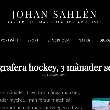
JOHAN SAHLÉN
KÄRLEK TILL MANIPULATION AV LJUSET
PORTRÄTT
SPORT
STOCKHOLM
NATUR
DJUR
grafera hockey, 3 månader s
PUBLICERAT
27 JANUARI, 2014
DEN
ca 3 månader, blivit rätt många matcher,
nder mycket. I min första match så
 tempot och att man var tvungen att vara