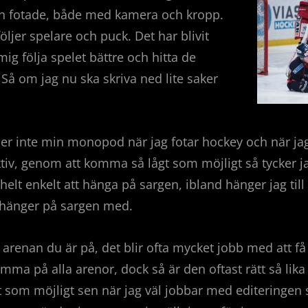
man fotade, både med kamera och kropp.
öljer spelare och puck. Det har blivit
mig följa spelet bättre och hitta de
. Så om jag nu ska skriva ned lite saker
r inte min monopod när jag fotar hockey och när jag 
ktiv, genom att komma så lågt som möjligt så tycker jag
r helt enkelt att hänga på sargen, ibland hänger jag til
 hänger på sargen med.
 arenan du är på, det blir ofta mycket jobb med att få
ma på alla arenor, dock så är den oftast rätt så lika 
tt som möjligt sen när jag väl jobbar med editeringen