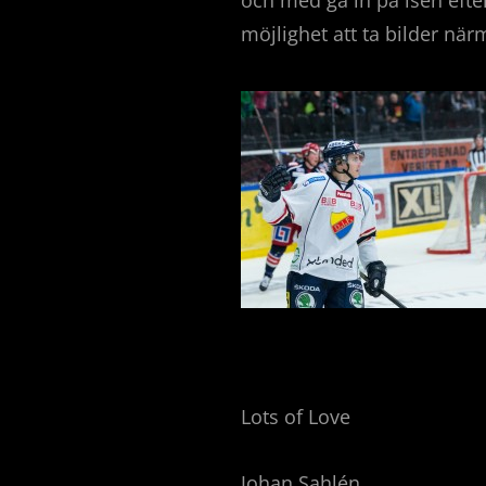
och med gå in på isen efter
möjlighet att ta bilder när
Lots of Love
Johan Sahlén