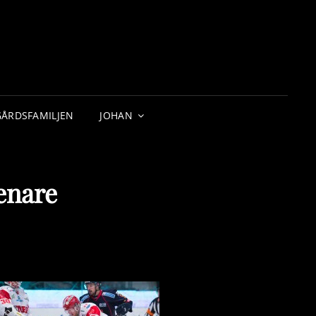
GÅRDSFAMILJEN
JOHAN
enare