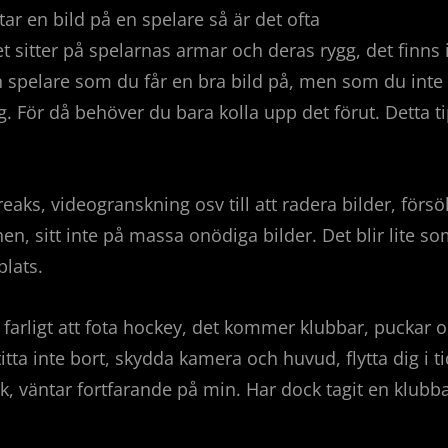
tar en bild på en spelare så är det ofta
et sitter på spelarnas armar och deras rygg, det fin
 spelare som du får en bra bild på, men som du inte kä
g. För då behöver du bara kolla upp det förut. Detta tip
ks, videogranskning osv till att radera bilder, försö
n, sitt inte på massa onödiga bilder. Det blir lite som
plats.
farligt att fota hockey, det kommer klubbar, puckar oc
 titta inte bort, skydda kamera och huvud, flytta dig i
ck, väntar fortfarande på min. Har dock tagit en klubba