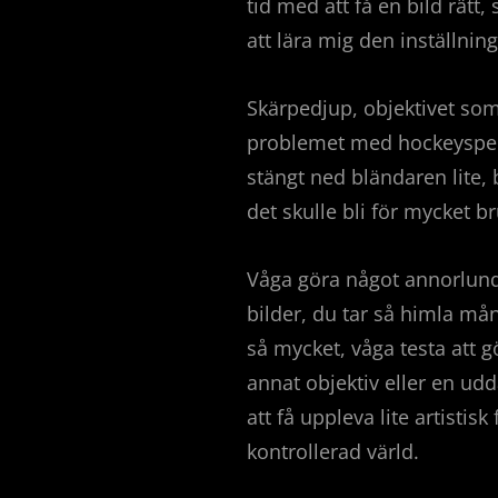
tid med att få en bild rätt,
att lära mig den inställnin
Skärpedjup, objektivet som 
problemet med hockeyspelare
stängt ned bländaren lite,
det skulle bli för mycket b
Våga göra något annorlunda
bilder, du tar så himla må
så mycket, våga testa att 
annat objektiv eller en udda
att få uppleva lite artistis
kontrollerad värld.