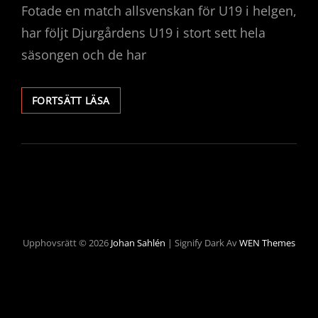
Fotade en match allsvenskan för U19 i helgen,
har följt Djurgårdens U19 i stort sett hela
säsongen och de har
FOTA
FORTSÄTT LÄSA
UNGDOMSFOTBOLL,
PLACERING
AV
FOTOGRAFEN.
Upphovsrätt © 2026
Johan Sahlén
|
Signify Dark Av
WEN Themes