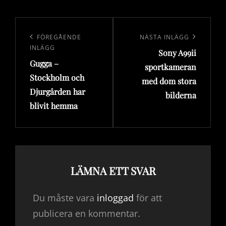
Inläggsnavigering
Föregående
FÖREGÅENDE
Nästa
NÄSTA INLÄGG
INLÄGG
Sony A99ii
inlägg
inlägg
Gugga –
sportkameran
Stockholm och
med dom stora
Djurgården har
bilderna
blivit hemma
LÄMNA ETT SVAR
Du måste vara
inloggad
för att
publicera en kommentar.