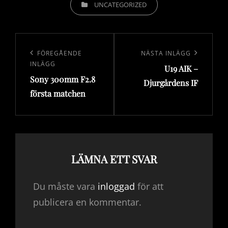
UNCATEGORIZED
Inläggsnavigering
Föregående
FÖREGÅENDE
Nästa
NÄSTA INLÄGG
INLÄGG
U19 AIK –
inlägg
inlägg
Sony 300mm F2.8
Djurgårdens IF
första matchen
LÄMNA ETT SVAR
Du måste vara
inloggad
för att
publicera en kommentar.